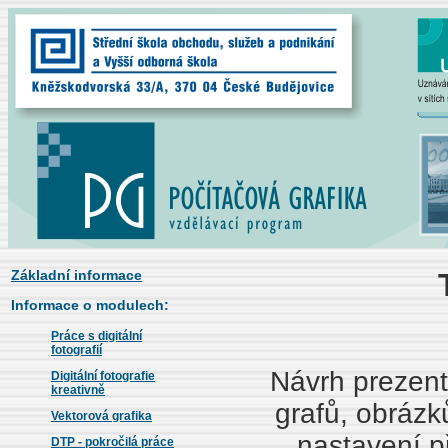
Základní informace
Informace o modulech:
Práce s digitální
fotografií
Návrh prezent
Digitální fotografie
kreativně
grafů, obrázk
Vektorová grafika
nastavení p
DTP - pokročilá práce