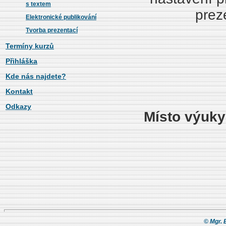
s textem
prez
Elektronické publikování
Tvorba prezentací
Termíny kurzů
Přihláška
Kde nás najdete?
Kontakt
Odkazy
Místo výuky
© Mgr. 